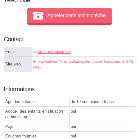
Appeler cette micro crèche
Contact
Email
cre-618ⓐbabilou.com
www.babilou.fr/creches/babilou-hem-gabert?campaign_id=CM2
Site web
00013
Informations
Âge des enfants
de 10 semaines à 5 ans
Accueil des enfants en situation
oui
de handicap
Paje
oui
Couches fournies
oui