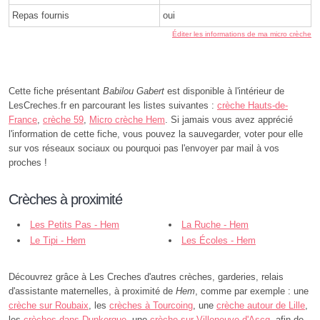
Repas fournis
oui
Éditer les informations de ma micro crèche
Cette fiche présentant
Babilou Gabert
est disponible à l'intérieur de
LesCreches.fr en parcourant les listes suivantes :
crèche Hauts-de-
France
,
crèche 59
,
Micro crèche Hem
. Si jamais vous avez apprécié
l'information de cette fiche, vous pouvez la sauvegarder, voter pour elle
sur vos réseaux sociaux ou pourquoi pas l'envoyer par mail à vos
proches !
Crèches à proximité
Les Petits Pas - Hem
La Ruche - Hem
Le Tipi - Hem
Les Écoles - Hem
Découvrez grâce à Les Creches d'autres crèches, garderies, relais
d'assistante maternelles, à proximité de
Hem
, comme par exemple : une
crèche sur Roubaix
, les
crèches à Tourcoing
, une
crèche autour de Lille
,
les
crèches dans Dunkerque
, une
crèche sur Villeneuve-d'Ascq
, afin de