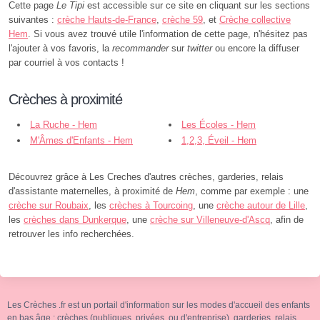
Cette page
Le Tipi
est accessible sur ce site en cliquant sur les sections
suivantes :
crèche Hauts-de-France
,
crèche 59
, et
Crèche collective
Hem
. Si vous avez trouvé utile l'information de cette page, n'hésitez pas
l'ajouter à vos favoris, la
recommander
sur
twitter
ou encore la diffuser
par courriel à vos contacts !
Crèches à proximité
La Ruche - Hem
Les Écoles - Hem
M'Âmes d'Enfants - Hem
1,2,3, Éveil - Hem
Découvrez grâce à Les Creches d'autres crèches, garderies, relais
d'assistante maternelles, à proximité de
Hem
, comme par exemple : une
crèche sur Roubaix
, les
crèches à Tourcoing
, une
crèche autour de Lille
,
les
crèches dans Dunkerque
, une
crèche sur Villeneuve-d'Ascq
, afin de
retrouver les info recherchées.
Les Crèches .fr est un portail d'information sur les modes d'accueil des enfants
en bas âge : crèches (publiques, privées, ou d'entreprise), garderies, relais