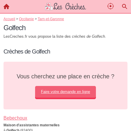
Accueil
>
Occitanie
>
Tarn-et-Garonne
Golfech
LesCreches.fr vous propose la liste des
crèches de Golfech
.
Crèches de Golfech
Vous cherchez une place en crèche ?
Faire votre demande en ligne
Bebechoux
Maison d'assistantes maternelles
à
Golfech
(82400)