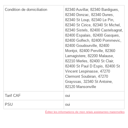
Condition de domiciliation
82340 Auvillar, 82340 Bardigues,
82340 Donzac, 82340 Dunes,
82340 St Loup, 82340 Le Pin,
82340 St Cirice, 82340 St Michel,
82340 Sistels, 82400 Castelsagrat,
82400 Espalais, 82400 Gasques,
82400 Golfech, 82400 Pommevic,
82400 Goudourville, 82400
Montjoi, 82400 Perville, 82360
Lamagistere, 82200 Malause,
82210 Merles, 82400 St Clair,
82400 St Paul D Espis, 82400 St
Vincent Lespinasse, 47270
Clermont Soubiran, 47270
Grayssas, 32340 St Antoine,
82120 Mansonville
Tarif CAF
oui
PSU
oui
Éditer les informations de mon relais assistantes maternelles