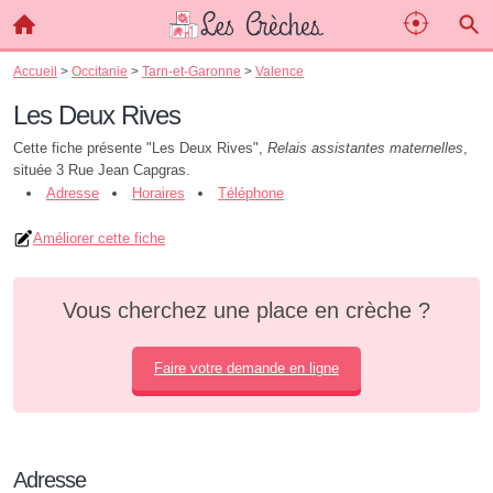
Accueil
>
Occitanie
>
Tarn-et-Garonne
>
Valence
Les Deux Rives
Cette fiche présente "Les Deux Rives",
Relais assistantes maternelles
,
située 3 Rue Jean Capgras.
Adresse
Horaires
Téléphone
Améliorer cette fiche
Vous cherchez une place en crèche ?
Faire votre demande en ligne
Adresse