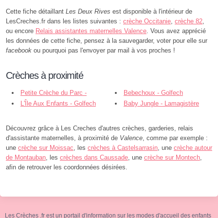
Cette fiche détaillant
Les Deux Rives
est disponible à l'intérieur de
LesCreches.fr dans les listes suivantes :
crèche Occitanie
,
crèche 82
,
ou encore
Relais assistantes maternelles Valence
. Vous avez apprécié
les données de cette fiche, pensez à la sauvegarder, voter pour elle sur
facebook
ou pourquoi pas l'envoyer par mail à vos proches !
Crèches à proximité
Petite Crèche du Parc -
Bebechoux - Golfech
Valence
L'Île Aux Enfants - Golfech
Baby Jungle - Lamagistère
Découvrez grâce à Les Creches d'autres crèches, garderies, relais
d'assistante maternelles, à proximité de
Valence
, comme par exemple :
une
crèche sur Moissac
, les
crèches à Castelsarrasin
, une
crèche autour
de Montauban
, les
crèches dans Caussade
, une
crèche sur Montech
,
afin de retrouver les coordonnées désirées.
Les Crèches .fr est un portail d'information sur les modes d'accueil des enfants