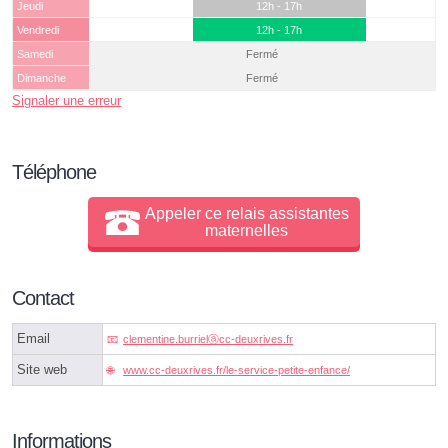
Jeudi
12h - 17h
Vendredi
12h - 17h
Samedi
Fermé
Dimanche
Fermé
Signaler une erreur
Téléphone
Appeler ce relais assistantes
maternelles
Contact
Email
clementine.burrielⓐcc-deuxrives.fr
Site web
www.cc-deuxrives.fr/le-service-petite-enfance/
Informations