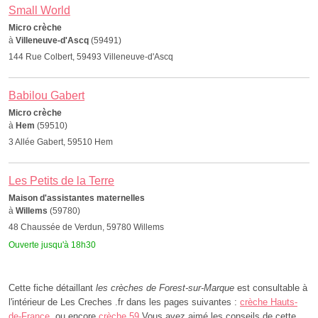
Small World
Micro crèche
à
Villeneuve-d'Ascq
(59491)
144 Rue Colbert, 59493 Villeneuve-d'Ascq
Babilou Gabert
Micro crèche
à
Hem
(59510)
3 Allée Gabert, 59510 Hem
Les Petits de la Terre
Maison d'assistantes maternelles
à
Willems
(59780)
48 Chaussée de Verdun, 59780 Willems
Ouverte jusqu'à 18h30
Cette fiche détaillant
les crèches de Forest-sur-Marque
est consultable à
l'intérieur de Les Creches .fr dans les pages suivantes :
crèche Hauts-
de-France
, ou encore
crèche 59
.Vous avez aimé les conseils de cette