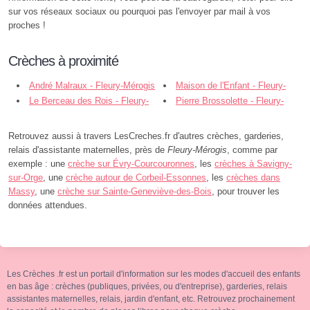
sur vos réseaux sociaux ou pourquoi pas l'envoyer par mail à vos
proches !
Crèches à proximité
André Malraux - Fleury-Mérogis
Maison de l'Enfant - Fleury-
Le Berceau des Rois - Fleury-
Mérogis
Pierre Brossolette - Fleury-
Mérogis
Mérogis
Retrouvez aussi à travers LesCreches.fr d'autres crèches, garderies,
relais d'assistante maternelles, près de
Fleury-Mérogis
, comme par
exemple : une
crèche sur Évry-Courcouronnes
, les
crèches à Savigny-
sur-Orge
, une
crèche autour de Corbeil-Essonnes
, les
crèches dans
Massy
, une
crèche sur Sainte-Geneviève-des-Bois
, pour trouver les
données attendues.
Les Crèches .fr est un portail d'information sur les modes d'accueil des enfants
en bas âge : crèches (publiques, privées, ou d'entreprise), garderies, relais
assistantes maternelles, relais, jardin d'enfant, etc. Retrouvez prochainement