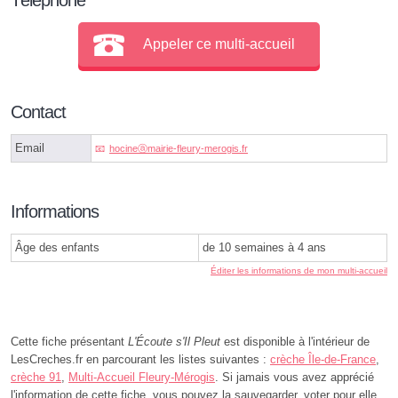
Appeler ce multi-accueil
Contact
Email
hocineⓐmairie-fleury-merogis.fr
Informations
Âge des enfants
de 10 semaines à 4 ans
Éditer les informations de mon multi-accueil
Cette fiche présentant
L'Écoute s'Il Pleut
est disponible à l'intérieur de
LesCreches.fr en parcourant les listes suivantes :
crèche Île-de-France
,
crèche 91
,
Multi-Accueil Fleury-Mérogis
. Si jamais vous avez apprécié
l'information de cette fiche, vous pouvez la sauvegarder, voter pour elle