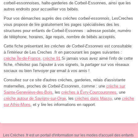
corbeil-essonnoises, halte-garderies de Corbeil-Essonnes, ainsi que les
autres endroits pour accueillier vos bébés.
Pour vos démarches auprès des
crèches corbeil-essonnois
, LesCreches
vous propose de lire gratuitement les pages spécialisées des les
structures pour enfants de Corbeil-Essonnes : adresse postale, numéro
de téléphone, horaires, âge requis, nombre de bébés acceptés.
Cette fiche présentant
les crèches de Corbeil-Essonnes
est consultable
à l'intérieur de Les Creches .fr en parcourant les pages suivantes :
crèche Île-de-France
,
crèche 91
.Si jamais vous avez aimé l'info de cette
fiche, n'hésitez pas l'ajouter à vos signets, la
partager
sur vos réseaux
sociaux ou bien l'envoyer par email à vos amis !
Consultez sur ce site d'autres crèches, garderies, relais d'assistante
maternelles, proches de
Corbeil-Essonnes
, comme : une
crèche sur
Sainte-Geneviève-des-Bois
, les
crèches à Évry-Courcouronnes
, une
crèche autour de Savigny-sur-Orge
, les
crèches dans Massy
, une
crèche
sur Athis-Mons
, et y lire les informations en rapport.
Les Crèches .fr est un portail d'information sur les modes d'accueil des enfants