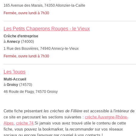
165 Avenue des Marais, 74350 Allonzier-la-Caille
Fermée, ouvre lundi à 7h30
Les Petits Chaperons Rouges - le Vieux
Crèche d’entreprise
à
Annecy
(74000)
1 Rue des Bouvières, 74940 Annecy-le-Vieux
Fermée, ouvre lundi à 7h30
Les 'loups
Multi-Accueil
à
Groisy
(74570)
46 Route de Flagy, 74570 Groisy
Cette fiche présentant
les crèches de Fillière
est accessible à l'intérieur de
ce site en parcourant les sections suivantes :
crèche Auvergne-Rhône-
Alpes
,
crèche 74
.Si jamais vous avez trouvé utile le contenu de cette
fiche, vous pouvez la bookmarker, la
recommander
sur vos réseaux
sociaux ou encore l'envoyer par courriel à vos contacts !