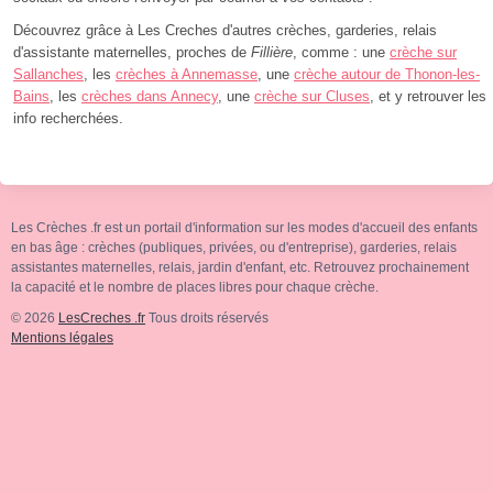
Découvrez grâce à Les Creches d'autres crèches, garderies, relais
d'assistante maternelles, proches de
Fillière
, comme : une
crèche sur
Sallanches
, les
crèches à Annemasse
, une
crèche autour de Thonon-les-
Bains
, les
crèches dans Annecy
, une
crèche sur Cluses
, et y retrouver les
info recherchées.
Les Crèches .fr est un portail d'information sur les modes d'accueil des enfants
en bas âge : crèches (publiques, privées, ou d'entreprise), garderies, relais
assistantes maternelles, relais, jardin d'enfant, etc. Retrouvez prochainement
la capacité et le nombre de places libres pour chaque crèche.
© 2026
LesCreches .fr
Tous droits réservés
Mentions légales