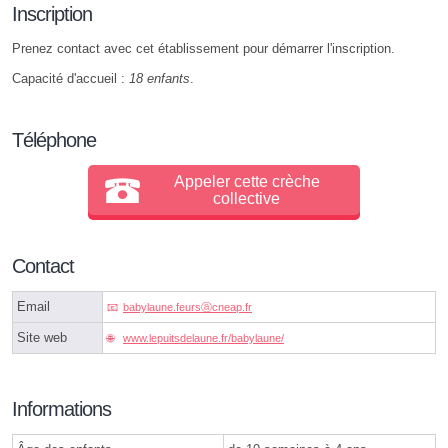
Inscription
Prenez contact avec cet établissement pour démarrer l'inscription.
Capacité d'accueil :
18 enfants
.
Téléphone
Appeler cette crèche
collective
Contact
Email
babylaune.feursⓐcneap.fr
Site web
www.lepuitsdelaune.fr/babylaune/
Informations