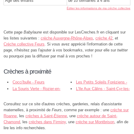
Âge des enfants
de 10 semaines à 4 ans
Éditer les informations de ma crèche collective
Cette page
Babylaune
est disponible sur LesCreches.fr en cliquant sur
les listes suivantes :
crèche Auvergne-Rhône-Alpes
,
crèche 42
, et
Crèche collective Feurs
. Si vous avez apprécié l'information de cette
page, n'hésitez pas l'ajouter à vos bookmarks, voter pour elle sur
twitter
ou pourquoi pas la diffuser par mail à vos proches !
Crèches à proximité
Cocci'bulle - Feurs
Les Petits Soleils Foréziens -
La Souris Verte - Rozier-en-
Feurs
L'Ile Aux Câlins - Saint-Cyr-les-
Donzy
Vignes
Consultez sur ce site d'autres crèches, garderies, relais d'assistante
maternelles, à proximité de
Feurs
, comme par exemple : une
crèche sur
Roanne
, les
crèches à Saint-Étienne
, une
crèche autour de Saint-
Chamond
, les
crèches dans Firminy
, une
crèche sur Montbrison
, afin de
lire les info recherchées.