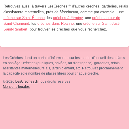
Retrouvez aussi à travers LesCreches.fr d'autres crèches, garderies, relais
d'assistante maternelles, près de
Montbrison
, comme par exemple : une
crèche sur Saint-Étienne
, les
crèches à Firminy
, une
crèche autour de
Saint-Chamond
, les
crèches dans Roanne
, une
crèche sur Saint-Just-
Saint-Rambert
, pour trouver les creches que vous recherchez.
Les Crèches .fr est un portail d'information sur les modes d'accueil des enfants
en bas âge : crèches (publiques, privées, ou d'entreprise), garderies, relais
assistantes maternelles, relais, jardin d'enfant, etc. Retrouvez prochainement
la capacité et le nombre de places libres pour chaque crèche.
© 2026
LesCreches .fr
Tous droits réservés
Mentions légales