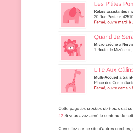
Les P'tites P
Relais assistantes ma
20 Rue Pasteur, 42510
Fermé, ouvre mardi à
Quand Je Sera
Micro crèche
à
Nervi
1 Route de Mizérieux,
L'Ile Aux Câlin
Multi-Accueil
à
Saint
Place des Combattants
Fermé, ouvre demain 
Cette page
les crèches de Feurs
est co
42
.Si vous avez aimé le contenu de cett
Consultez sur ce site d'autres crèches, 