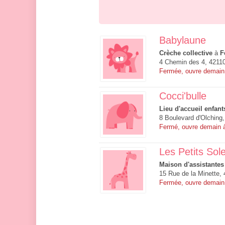
Babylaune
Crèche collective
à
F
4 Chemin des 4, 4211
Fermée, ouvre demain
Cocci'bulle
Lieu d'accueil enfant
8 Boulevard d'Olching
Fermé, ouvre demain 
Les Petits Sole
Maison d'assistantes
15 Rue de la Minette,
Fermée, ouvre demain