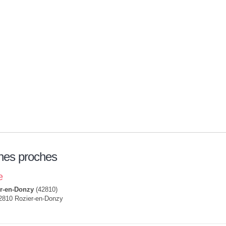
nes proches
e
r-en-Donzy
(42810)
42810 Rozier-en-Donzy