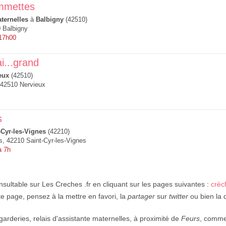
ommettes
ternelles
à
Balbigny
(42510)
 Balbigny
 17h00
i...grand
eux
(42510)
 42510 Nervieux
s
-Cyr-les-Vignes
(42210)
, 42210 Saint-Cyr-les-Vignes
à 7h
nsultable sur Les Creches .fr en cliquant sur les pages suivantes :
crèc
e page, pensez à la mettre en favori, la
partager
sur
twitter
ou bien la d
garderies, relais d'assistante maternelles, à proximité de
Feurs
, comme