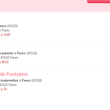
eurs
(42110)
0 Feurs
 à 7h45
s-parents
à
Feurs
(42110)
, 42110 Feurs
à 9h15
ils Foréziens
 maternelles
à
Feurs
(42110)
 42110 Feurs
 à 7h