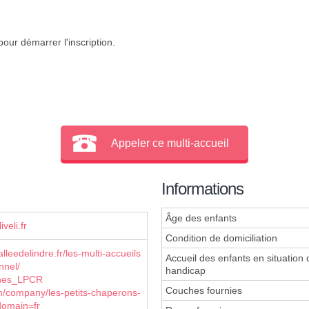
our démarrer l'inscription.
Appeler ce multi-accueil
Informations
Âge des enfants
veli.fr
Condition de domiciliation
lleedelindre.fr/les-multi-accueils
Accueil des enfants en situation 
nnel/
handicap
ches_LPCR
Couches fournies
m/company/les-petits-chaperons-
domain=fr