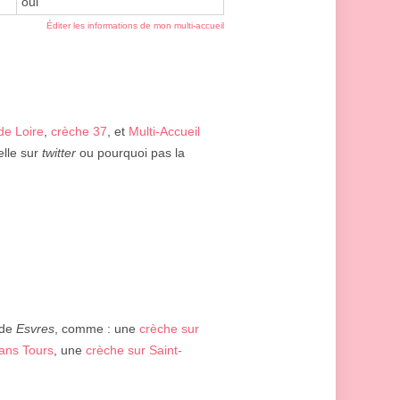
oui
Éditer les informations de mon multi-accueil
de Loire
,
crèche 37
, et
Multi-Accueil
elle sur
twitter
ou pourquoi pas la
 de
Esvres
, comme : une
crèche sur
ans Tours
, une
crèche sur Saint-