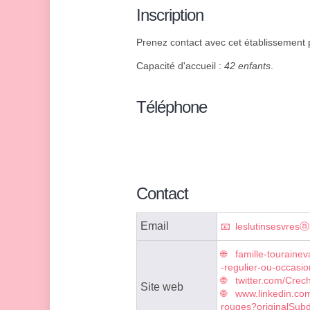
Inscription
Prenez contact avec cet établissement p
Capacité d'accueil :
42 enfants
.
Téléphone
Contact
Email
leslutinsesvresⓐli
famille-touraineva
-regulier-ou-occasio
twitter.com/Cre
Site web
www.linkedin.co
rouges?originalSub