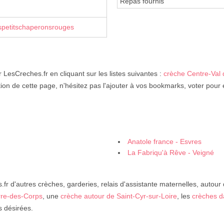
Repas fournis
spetitschaperonsrouges
 LesCreches.fr en cliquant sur les listes suivantes :
crèche Centre-Val 
tion de cette page, n'hésitez pas l'ajouter à vos bookmarks, voter pour 
Anatole france - Esvres
La Fabriqu'à Rêve - Veigné
fr d'autres crèches, garderies, relais d'assistante maternelles, autour
rre-des-Corps
, une
crèche autour de Saint-Cyr-sur-Loire
, les
crèches d
s désirées.