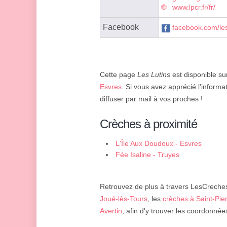
www.lpcr.fr/fr/
Facebook
facebook.com/le
Cette page
Les Lutins
est disponible sur
Esvres
. Si vous avez apprécié l'informa
diffuser par mail à vos proches !
Crèches à proximité
L'Île Aux Doudoux - Esvres
Fée Isaline - Truyes
Retrouvez de plus à travers LesCreches.
Joué-lès-Tours
, les
crèches à Saint-Pie
Avertin
, afin d'y trouver les coordonnée