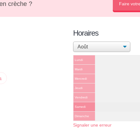
en crèche ?
Faire votr
Horaires
Lundi
Mardi
ps
Mercredi
Jeudi
Vendredi
Samedi
Dimanche
Signaler une erreur