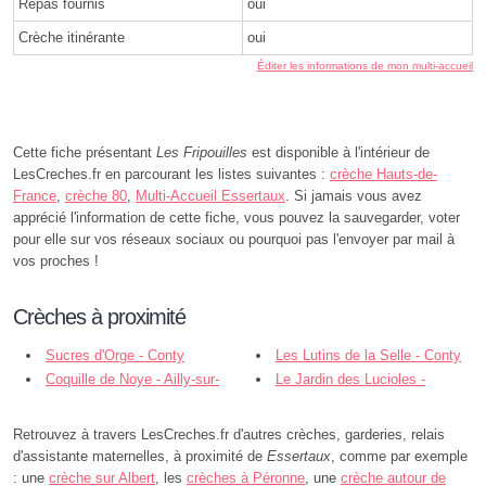
Repas fournis
oui
Crèche itinérante
oui
Éditer les informations de mon multi-accueil
Cette fiche présentant
Les Fripouilles
est disponible à l'intérieur de
LesCreches.fr en parcourant les listes suivantes :
crèche Hauts-de-
France
,
crèche 80
,
Multi-Accueil Essertaux
. Si jamais vous avez
apprécié l'information de cette fiche, vous pouvez la sauvegarder, voter
pour elle sur vos réseaux sociaux ou pourquoi pas l'envoyer par mail à
vos proches !
Crèches à proximité
Sucres d'Orge - Conty
Les Lutins de la Selle - Conty
Coquille de Noye - Ailly-sur-
Le Jardin des Lucioles -
Noye
Hébécourt
Retrouvez à travers LesCreches.fr d'autres crèches, garderies, relais
d'assistante maternelles, à proximité de
Essertaux
, comme par exemple
: une
crèche sur Albert
, les
crèches à Péronne
, une
crèche autour de