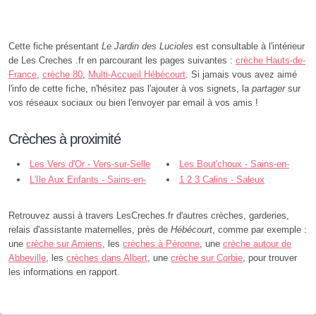
Cette fiche présentant
Le Jardin des Lucioles
est consultable à l'intérieur
de Les Creches .fr en parcourant les pages suivantes :
crèche Hauts-de-
France
,
crèche 80
,
Multi-Accueil Hébécourt
. Si jamais vous avez aimé
l'info de cette fiche, n'hésitez pas l'ajouter à vos signets, la
partager
sur
vos réseaux sociaux ou bien l'envoyer par email à vos amis !
Crèches à proximité
Les Vers d'Or - Vers-sur-Selle
Les Bout'choux - Sains-en-
L'Ile Aux Enfants - Sains-en-
Amiénois
1 2 3 Calins - Saleux
Amiénois
Retrouvez aussi à travers LesCreches.fr d'autres crèches, garderies,
relais d'assistante maternelles, près de
Hébécourt
, comme par exemple :
une
crèche sur Amiens
, les
crèches à Péronne
, une
crèche autour de
Abbeville
, les
crèches dans Albert
, une
crèche sur Corbie
, pour trouver
les informations en rapport.