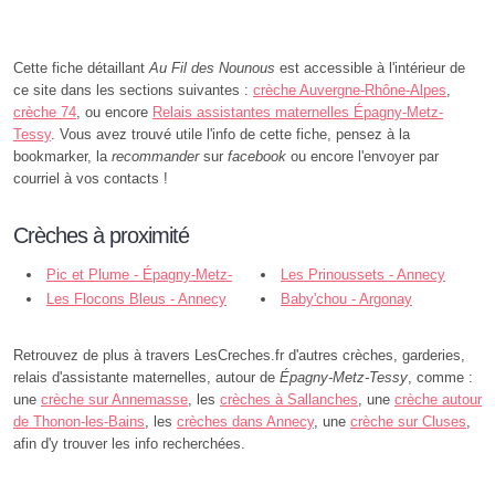
Cette fiche détaillant
Au Fil des Nounous
est accessible à l'intérieur de
ce site dans les sections suivantes :
crèche Auvergne-Rhône-Alpes
,
crèche 74
, ou encore
Relais assistantes maternelles Épagny-Metz-
Tessy
. Vous avez trouvé utile l'info de cette fiche, pensez à la
bookmarker, la
recommander
sur
facebook
ou encore l'envoyer par
courriel à vos contacts !
Crèches à proximité
Pic et Plume - Épagny-Metz-
Les Prinoussets - Annecy
Tessy
Les Flocons Bleus - Annecy
Baby'chou - Argonay
Retrouvez de plus à travers LesCreches.fr d'autres crèches, garderies,
relais d'assistante maternelles, autour de
Épagny-Metz-Tessy
, comme :
une
crèche sur Annemasse
, les
crèches à Sallanches
, une
crèche autour
de Thonon-les-Bains
, les
crèches dans Annecy
, une
crèche sur Cluses
,
afin d'y trouver les info recherchées.