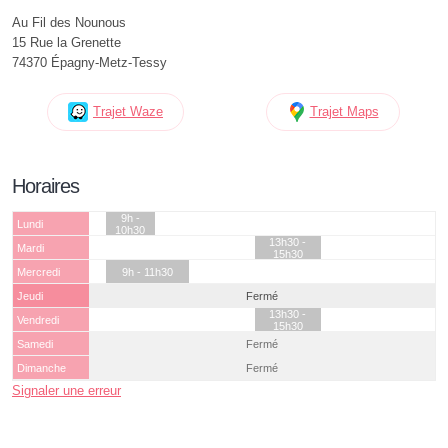
Au Fil des Nounous
15 Rue la Grenette
74370 Épagny-Metz-Tessy
Trajet Waze
Trajet Maps
Horaires
9h -
Lundi
10h30
13h30 -
Mardi
15h30
Mercredi
9h - 11h30
Jeudi
Fermé
13h30 -
Vendredi
15h30
Samedi
Fermé
Dimanche
Fermé
Signaler une erreur