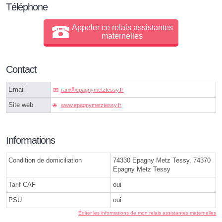
Téléphone
Appeler ce relais assistantes
maternelles
Contact
Email
ramⓐepagnymetztessy.fr
Site web
www.epagnymetztessy.fr
Informations
Condition de domiciliation
74330 Epagny Metz Tessy, 74370
Epagny Metz Tessy
Tarif CAF
oui
PSU
oui
Éditer les informations de mon relais assistantes maternelles