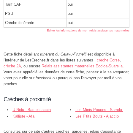
Tarif CAF
oui
PSU
oui
Crèche itinérante
oui
Éditer les informations de mon relais assistantes maternelles
Cette fiche détaillant
Itinérant du Celavu-Prunelli
est disponible à
l'intérieur de LesCreches.fr dans les listes suivantes :
crèche Corse
,
crèche 2A
, ou encore
Relais assistantes maternelles Eccica-Suarella
.
Vous avez apprécié les données de cette fiche, pensez à la sauvegarder,
voter pour elle sur
facebook
ou pourquoi pas l'envoyer par mail à vos
proches !
Crèches à proximité
U Nidu - Bastelicaccia
Les Minis Pouces - Sarrola-
Kalliste - Afa
Carcopino
Les P'tits Bouts - Ajaccio
Consultez sur ce site d'autres crèches, garderies, relais d'assistante