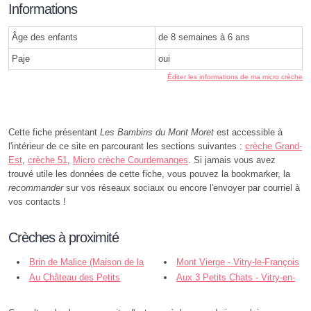
Informations
Âge des enfants
de 8 semaines à 6 ans
Paje
oui
Éditer les informations de ma micro crèche
Cette fiche présentant
Les Bambins du Mont Moret
est accessible à
l'intérieur de ce site en parcourant les sections suivantes :
crèche Grand-
Est
,
crèche 51
,
Micro crèche Courdemanges
. Si jamais vous avez
trouvé utile les données de cette fiche, vous pouvez la bookmarker, la
recommander
sur vos réseaux sociaux ou encore l'envoyer par courriel à
vos contacts !
Crèches à proximité
Brin de Malice (Maison de la
Mont Vierge - Vitry-le-François
Petite Enfance - Vitry-le-François
Au Château des Petits
Aux 3 Petits Chats - Vitry-en-
Bouchons - Couvrot
Perthois