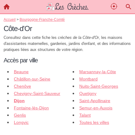
Accueil
>
Bourgogne-Franche-Comté
Côte-d'Or
Consultez dans cette fiche les
crèches de la Côte-d'Or
, les maisons
d'assistantes maternelles, garderies, jardins d'enfant, et des informations
pratiques liées aux structures de votre région.
Accès par ville
Beaune
Marsannay-la-Côte
Châtillon-sur-Seine
Montbard
Chenôve
Nuits-Saint-Georges
Chevigny-Saint-Sauveur
Quetigny
Dijon
Saint-Apollinaire
Fontaine-lès-Dijon
Semur-en-Auxois
Genlis
Talant
Longvic
Toutes les villes