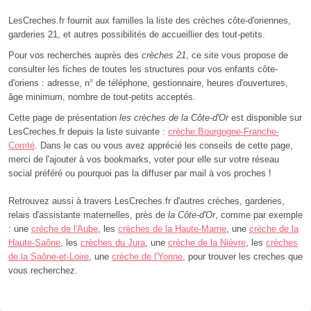
LesCreches.fr fournit aux familles la liste des crèches côte-d'oriennes,
garderies 21, et autres possibilités de accueillier des tout-petits.
Pour vos recherches auprès des
crèches 21
, ce site vous propose de
consulter les fiches de toutes les structures pour vos enfants côte-
d'oriens : adresse, n° de téléphone, gestionnaire, heures d'ouvertures,
âge minimum, nombre de tout-petits acceptés.
Cette page de présentation
les crèches de la Côte-d'Or
est disponible sur
LesCreches.fr depuis la liste suivante :
crèche Bourgogne-Franche-
Comté
. Dans le cas ou vous avez apprécié les conseils de cette page,
merci de l'ajouter à vos bookmarks, voter pour elle sur votre réseau
social préféré ou pourquoi pas la diffuser par mail à vos proches !
Retrouvez aussi à travers LesCreches.fr d'autres crèches, garderies,
relais d'assistante maternelles, près de
la Côte-d'Or
, comme par exemple
: une
crèche de l'Aube
, les
crèches de la Haute-Marne
, une
crèche de la
Haute-Saône
, les
crèches du Jura
, une
crèche de la Nièvre
, les
crèches
de la Saône-et-Loire
, une
crèche de l'Yonne
, pour trouver les creches que
vous recherchez.