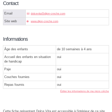
Contact
Email
dolcevitaⓐdijon-creche.com
Site web
www.dijon-creche.com
Informations
Âge des enfants
de 10 semaines à 4 ans
Accueil des enfants en situation
oui
de handicap
Paje
oui
Couches fournies
oui
Repas fournis
oui
Éditer les informations de ma micro crèche
Cette fiche présentant
Dolce Vita
est accessible à l'intérieur de ce site