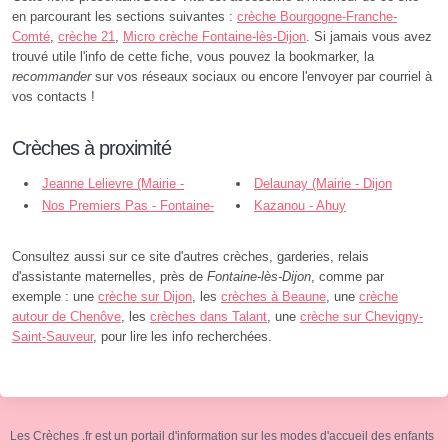
en parcourant les sections suivantes :
crèche Bourgogne-Franche-
Comté
,
crèche 21
,
Micro crèche Fontaine-lès-Dijon
. Si jamais vous avez
trouvé utile l'info de cette fiche, vous pouvez la bookmarker, la
recommander
sur vos réseaux sociaux ou encore l'envoyer par courriel à
vos contacts !
Crèches à proximité
Jeanne Lelievre (Mairie -
Delaunay (Mairie - Dijon
Fontaine-lès-Dijon
Nos Premiers Pas - Fontaine-
Kazanou - Ahuy
lès-Dijon
Consultez aussi sur ce site d'autres crèches, garderies, relais
d'assistante maternelles, près de
Fontaine-lès-Dijon
, comme par
exemple : une
crèche sur Dijon
, les
crèches à Beaune
, une
crèche
autour de Chenôve
, les
crèches dans Talant
, une
crèche sur Chevigny-
Saint-Sauveur
, pour lire les info recherchées.
Les Crèches .fr est un portail d'information sur les modes d'accueil des enfants