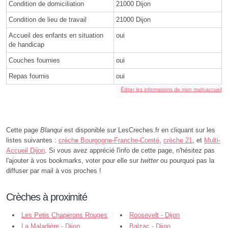
Condition de domiciliation
21000 Dijon
Condition de lieu de travail
21000 Dijon
Accueil des enfants en situation
oui
de handicap
Couches fournies
oui
Repas fournis
oui
Éditer les informations de mon multi-accueil
Cette page
Blanqui
est disponible sur LesCreches.fr en cliquant sur les
listes suivantes :
crèche Bourgogne-Franche-Comté
,
crèche 21
, et
Multi-
Accueil Dijon
. Si vous avez apprécié l'info de cette page, n'hésitez pas
l'ajouter à vos bookmarks, voter pour elle sur
twitter
ou pourquoi pas la
diffuser par mail à vos proches !
Crèches à proximité
Les Petis Chaperons Rouges
Roosevelt - Dijon
Roosevelt - Dijon
La Maladière - Dijon
Balzac - Dijon