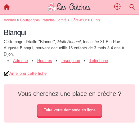
Accueil
>
Bourgogne-Franche-Comté
>
Côte-d'Or
>
Dijon
Blanqui
Cette page détaille "Blanqui",
Multi-Accueil
, localisée 31 Bis Rue
Auguste Blanqui, pouvant accueillir 15 enfants de 3 mois à 4 ans à
Dijon.
Adresse
Horaires
Inscription
Téléphone
Améliorer cette fiche
Vous cherchez une place en crèche ?
Faire votre demande en ligne