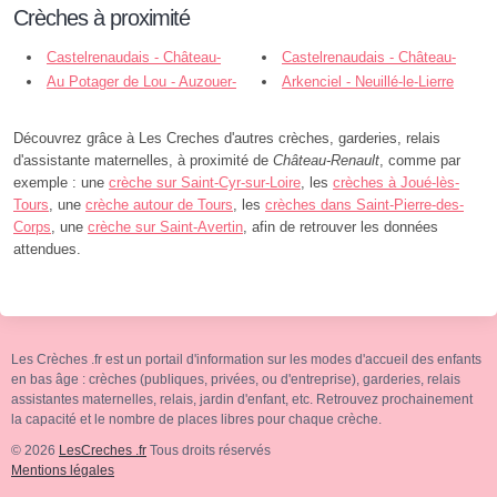
Crèches à proximité
Castelrenaudais - Château-
Castelrenaudais - Château-
Renault
Au Potager de Lou - Auzouer-
Renault
Arkenciel - Neuillé-le-Lierre
en-Touraine
Découvrez grâce à Les Creches d'autres crèches, garderies, relais
d'assistante maternelles, à proximité de
Château-Renault
, comme par
exemple : une
crèche sur Saint-Cyr-sur-Loire
, les
crèches à Joué-lès-
Tours
, une
crèche autour de Tours
, les
crèches dans Saint-Pierre-des-
Corps
, une
crèche sur Saint-Avertin
, afin de retrouver les données
attendues.
Les Crèches .fr est un portail d'information sur les modes d'accueil des enfants
en bas âge : crèches (publiques, privées, ou d'entreprise), garderies, relais
assistantes maternelles, relais, jardin d'enfant, etc. Retrouvez prochainement
la capacité et le nombre de places libres pour chaque crèche.
© 2026
LesCreches .fr
Tous droits réservés
Mentions légales