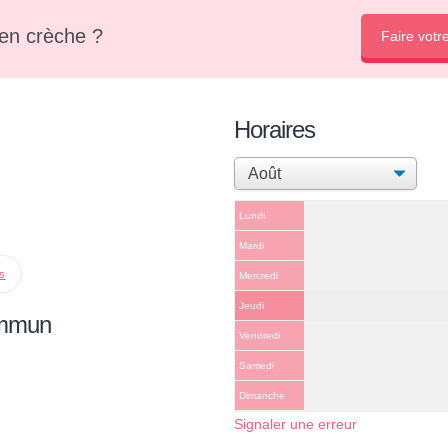
en crèche ?
Faire votr
Horaires
Lundi
Mardi
ps
Mercredi
Jeudi
ommun
Vendredi
Samedi
Dimanche
Signaler une erreur