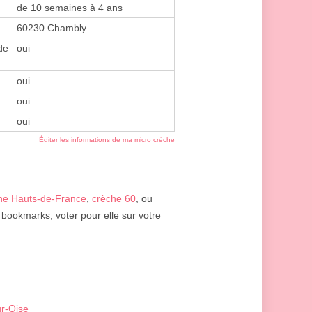
de 10 semaines à 4 ans
60230 Chambly
de
oui
oui
oui
oui
Éditer les informations de ma micro crèche
he Hauts-de-France
,
crèche 60
, ou
 bookmarks, voter pour elle sur votre
r-Oise