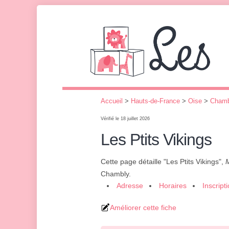
Accueil
>
Hauts-de-France
>
Oise
>
Chamb
Vérifié le 18 juillet 2026
Les Ptits Vikings
Cette page détaille "Les Ptits Vikings",
M
Chambly.
Adresse
Horaires
Inscript
Améliorer cette fiche