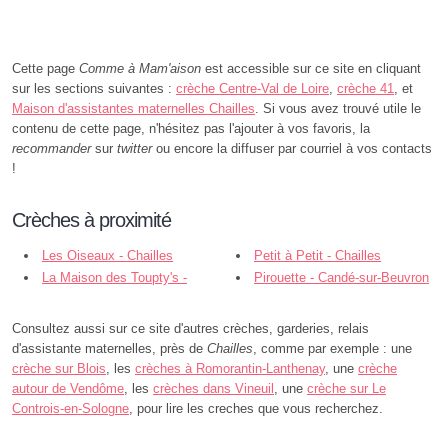
Cette page
Comme à Mam'aison
est accessible sur ce site en cliquant
sur les sections suivantes :
crèche Centre-Val de Loire
,
crèche 41
, et
Maison d'assistantes maternelles Chailles
. Si vous avez trouvé utile le
contenu de cette page, n'hésitez pas l'ajouter à vos favoris, la
recommander
sur
twitter
ou encore la diffuser par courriel à vos contacts
!
Crèches à proximité
Les Oiseaux - Chailles
Petit à Petit - Chailles
La Maison des Toupty's -
Pirouette - Candé-sur-Beuvron
Chailles
Consultez aussi sur ce site d'autres crèches, garderies, relais
d'assistante maternelles, près de
Chailles
, comme par exemple : une
crèche sur Blois
, les
crèches à Romorantin-Lanthenay
, une
crèche
autour de Vendôme
, les
crèches dans Vineuil
, une
crèche sur Le
Controis-en-Sologne
, pour lire les creches que vous recherchez.