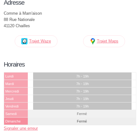
Adresse
Comme à Mam'aison
88 Rue Nationale
41120 Chailles
Trajet Waze
Trajet Maps
Horaires
Lundi
7h - 19h
Mardi
7h - 19h
Mercredi
7h - 19h
Jeudi
7h - 19h
Vendredi
7h - 19h
Samedi
Fermé
Dimanche
Fermé
Signaler une erreur