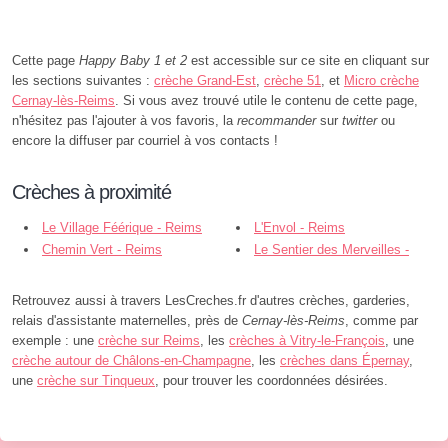
Cette page
Happy Baby 1 et 2
est accessible sur ce site en cliquant sur
les sections suivantes :
crèche Grand-Est
,
crèche 51
, et
Micro crèche
Cernay-lès-Reims
. Si vous avez trouvé utile le contenu de cette page,
n'hésitez pas l'ajouter à vos favoris, la
recommander
sur
twitter
ou
encore la diffuser par courriel à vos contacts !
Crèches à proximité
Le Village Féérique - Reims
L'Envol - Reims
Chemin Vert - Reims
Le Sentier des Merveilles -
Reims
Retrouvez aussi à travers LesCreches.fr d'autres crèches, garderies,
relais d'assistante maternelles, près de
Cernay-lès-Reims
, comme par
exemple : une
crèche sur Reims
, les
crèches à Vitry-le-François
, une
crèche autour de Châlons-en-Champagne
, les
crèches dans Épernay
,
une
crèche sur Tinqueux
, pour trouver les coordonnées désirées.