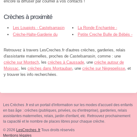
encore la diffuser par courriel à vos contacts !
Crèches à proximité
Les Loupiots - Castelsarrasin
La Ronde Enchantée -
Crèche-Halte-Garderie du
Castelsarrasin
Petite Creche Bulle de Bébés -
Centre Social de Cassenel -
Moissac
Castelsarrasin
Retrouvez à travers LesCreches.fr d'autres crèches, garderies, relais
d'assistante maternelles, proches de
Castelsarrasin
, comme : une
crèche sur Montech
, les
crèches à Caussade
, une
crèche autour de
Moissac
, les
crèches dans Montauban
, une
crèche sur Nègrepelisse
, et
y trouver les info recherchées.
Les Crèches .fr est un portail d'information sur les modes d'accueil des enfants
en bas âge : crèches (publiques, privées, ou d'entreprise), garderies, relais
assistantes maternelles, relais, jardin d'enfant, etc. Retrouvez prochainement
la capacité et le nombre de places libres pour chaque crèche.
© 2026
LesCreches .fr
Tous droits réservés
Mentions légales