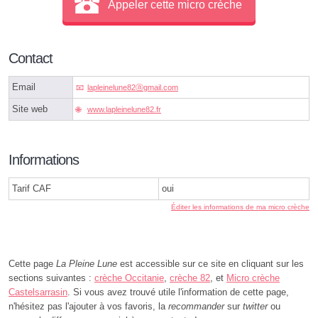
Appeler cette micro crèche
Contact
Email
lapleinelune82ⓐgmail.com
Site web
www.lapleinelune82.fr
Informations
Tarif CAF
oui
Éditer les informations de ma micro crèche
Cette page
La Pleine Lune
est accessible sur ce site en cliquant sur les
sections suivantes :
crèche Occitanie
,
crèche 82
, et
Micro crèche
Castelsarrasin
. Si vous avez trouvé utile l'information de cette page,
n'hésitez pas l'ajouter à vos favoris, la
recommander
sur
twitter
ou