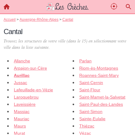
Accueil
>
Auvergne-Rhône-Alpes
>
Cantal
Cantal
Trouvez les structures de votre ville (dans le 15) en sélectionnant votre
ville dans la liste suivante.
Allanche
Parlan
Arpajon-sur-Cère
Riom-ès-Montagnes
Aurillac
Roannes-Saint-Mary
Jussac
Saint-Cernin
Lafeuillade-en-Vézie
Saint-Flour
Laroquebrou
Saint-Mamet-la-Salvetat
Laveissière
Saint-Paul-des-Landes
Massiac
Saint-Simon
Mauriac
Sainte-Eulalie
Maurs
Thiézac
Murat
Vézac