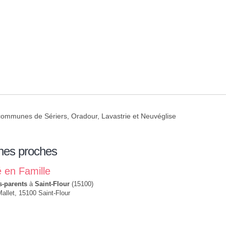
communes de Sériers, Oradour, Lavastrie et Neuvéglise
nes proches
é en Famille
s-parents
à
Saint-Flour
(15100)
allet, 15100 Saint-Flour