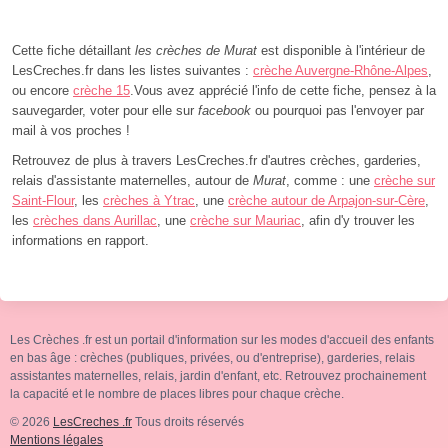
Cette fiche détaillant
les crèches de Murat
est disponible à l'intérieur de
LesCreches.fr dans les listes suivantes :
crèche Auvergne-Rhône-Alpes
,
ou encore
crèche 15
.Vous avez apprécié l'info de cette fiche, pensez à la
sauvegarder, voter pour elle sur
facebook
ou pourquoi pas l'envoyer par
mail à vos proches !
Retrouvez de plus à travers LesCreches.fr d'autres crèches, garderies,
relais d'assistante maternelles, autour de
Murat
, comme : une
crèche sur
Saint-Flour
, les
crèches à Ytrac
, une
crèche autour de Arpajon-sur-Cère
,
les
crèches dans Aurillac
, une
crèche sur Mauriac
, afin d'y trouver les
informations en rapport.
Les Crèches .fr est un portail d'information sur les modes d'accueil des enfants
en bas âge : crèches (publiques, privées, ou d'entreprise), garderies, relais
assistantes maternelles, relais, jardin d'enfant, etc. Retrouvez prochainement
la capacité et le nombre de places libres pour chaque crèche.
© 2026
LesCreches .fr
Tous droits réservés
Mentions légales