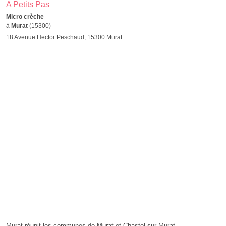
A Petits Pas
Micro crèche
à
Murat
(15300)
18 Avenue Hector Peschaud, 15300 Murat
Murat réunit les communes de Murat et Chastel-sur-Murat