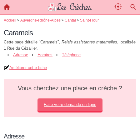
Accueil
>
Auvergne-Rhône-Alpes
>
Cantal
>
Saint-Flour
Caramels
Cette page détaille "Caramels",
Relais assistantes maternelles
, localisée
1 Rue du Cézallier.
Adresse
Horaires
Téléphone
Améliorer cette fiche
Vous cherchez une place en crèche ?
Faire votre demande en ligne
Adresse