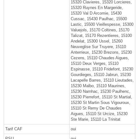
15320 Clavieres, 15320 Lorcieres,
15320 Ruynes En Margeride,
15320 Val D Arcomie, 15430
Cussac, 15430 Paulhac, 15500
Lastic, 15500 Vieillespesse, 15300
Valuejols, 15170 Coltines, 15170
Talizat, 15170 Rezentieres, 15100
Andelat, 15300 Ussel, 15260
Neuveglise Sur Truyere, 15110
Anterrieux, 15230 Brezons, 15230
Cezens, 15110 Chaudes Aigues,
15110 Deux Verges, 15110
Espinasse, 15110 Fridefont, 15230
Gourdieges, 15110 Jabrun, 15230
Lacapelle Barres, 15110 Lieutades,
15230 Malbo, 15110 Maurines,
15230 Narnhac, 15230 Paulhenc,
15230 Pierrefort, 15110 St Martial,
15230 St Martin Sous Vigouroux,
15110 St Remy De Chaudes
Aigues, 15110 St Urcize, 15230
Ste Marie, 15110 La Trinitat
Tarif CAF
oui
PSU
oui