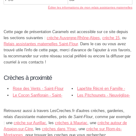
Éditer les informations de mon relais assistantes maternelles
Cette page de présentation
Caramels
est accessible sur ce site depuis
les sections suivantes :
crèche Auvergne-Rhône-Alpes
,
crèche 15
, ou
Relais assistantes maternelles Saint-Flour
. Dans le cas ou vous avez
trouvé utile l'info de cette page, merci d'avance de l'ajouter à vos favoris,
la
recommander
sur votre réseau social préféré ou encore la diffuser par
courriel à vos contacts !
Crèches à proximité
Rose des Vents - Saint-Flour
Lape'tite Récré en Famille -
Le Cocon Sanflorain - Saint-
Saint-Flour
Les Pitchounets - Neuvéglise-
Flour
sur-Truyère
Retrouvez aussi à travers LesCreches.fr d'autres crèches, garderies,
relais d'assistante maternelles, près de
Saint-Flour
, comme par exemple
: une
crèche sur Aurillac
, les
crèches à Mauriac
, une
crèche autour de
Arpajon-sur-Cère
, les
crèches dans Ytrac
, une
crèche sur Riom-ès-
Montagnes
, pour trouver les creches que vous recherchez.