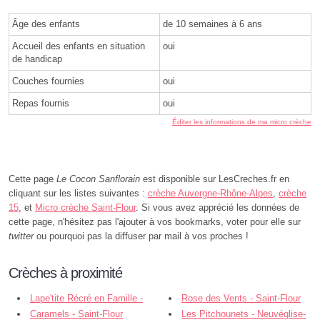
Âge des enfants
de 10 semaines à 6 ans
Accueil des enfants en situation
oui
de handicap
Couches fournies
oui
Repas fournis
oui
Éditer les informations de ma micro crèche
Cette page
Le Cocon Sanflorain
est disponible sur LesCreches.fr en
cliquant sur les listes suivantes :
crèche Auvergne-Rhône-Alpes
,
crèche
15
, et
Micro crèche Saint-Flour
. Si vous avez apprécié les données de
cette page, n'hésitez pas l'ajouter à vos bookmarks, voter pour elle sur
twitter
ou pourquoi pas la diffuser par mail à vos proches !
Crèches à proximité
Lape'tite Récré en Famille -
Rose des Vents - Saint-Flour
Saint-Flour
Caramels - Saint-Flour
Les Pitchounets - Neuvéglise-