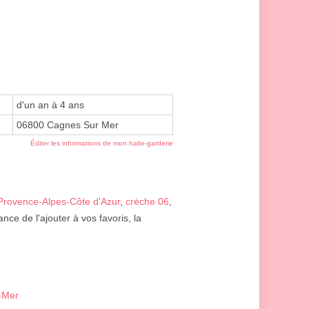
d'un an à 4 ans
06800 Cagnes Sur Mer
Éditer les informations de mon halte-garderie
Provence-Alpes-Côte d'Azur
,
crèche 06
,
nce de l'ajouter à vos favoris, la
r-Mer