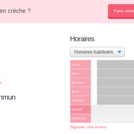
en crèche ?
Faire votr
Horaires
Lundi
Mardi
ps
Mercredi
Jeudi
ommun
Vendredi
Samedi
Dimanche
Signaler une erreur