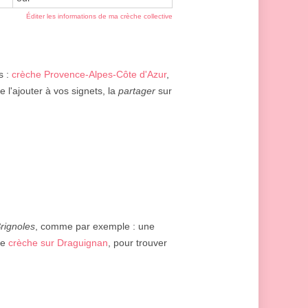
Éditer les informations de ma crèche collective
s :
crèche Provence-Alpes-Côte d'Azur
,
 l'ajouter à vos signets, la
partager
sur
rignoles
, comme par exemple : une
ne
crèche sur Draguignan
, pour trouver