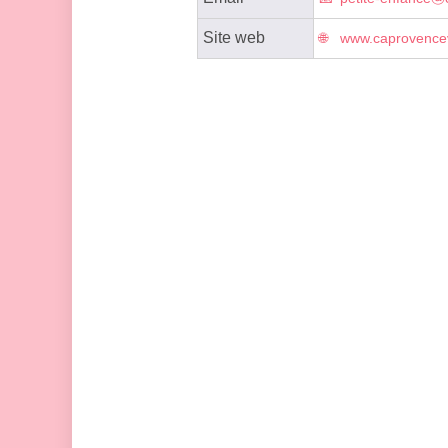
Site web
www.caprovencev