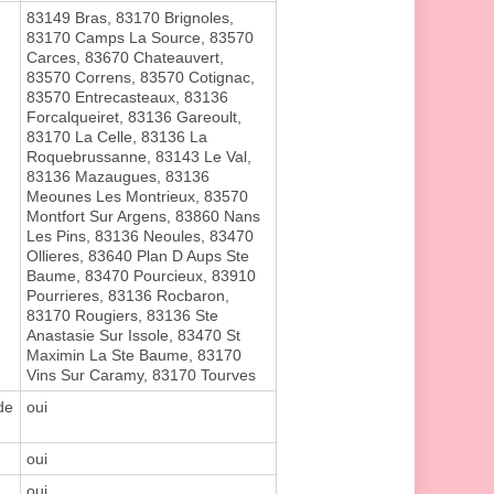
83149 Bras, 83170 Brignoles,
83170 Camps La Source, 83570
Carces, 83670 Chateauvert,
83570 Correns, 83570 Cotignac,
83570 Entrecasteaux, 83136
Forcalqueiret, 83136 Gareoult,
83170 La Celle, 83136 La
Roquebrussanne, 83143 Le Val,
83136 Mazaugues, 83136
Meounes Les Montrieux, 83570
Montfort Sur Argens, 83860 Nans
Les Pins, 83136 Neoules, 83470
Ollieres, 83640 Plan D Aups Ste
Baume, 83470 Pourcieux, 83910
Pourrieres, 83136 Rocbaron,
83170 Rougiers, 83136 Ste
Anastasie Sur Issole, 83470 St
Maximin La Ste Baume, 83170
Vins Sur Caramy, 83170 Tourves
de
oui
oui
oui