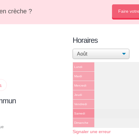
en crèche ?
Faire votr
Horaires
Lundi
Mardi
ps
Mercredi
Jeudi
ommun
Vendredi
Samedi
Dimanche
que
Signaler une erreur