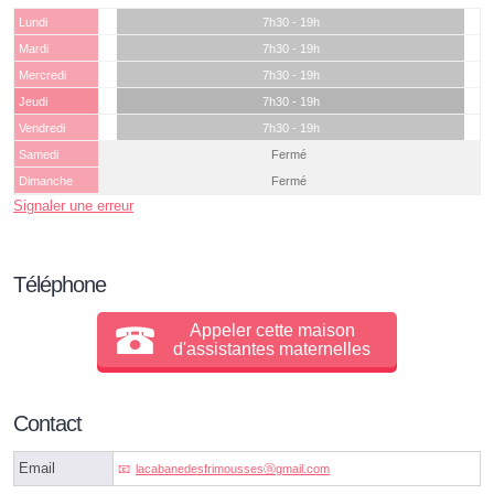
Lundi
7h30 - 19h
Mardi
7h30 - 19h
Mercredi
7h30 - 19h
Jeudi
7h30 - 19h
Vendredi
7h30 - 19h
Samedi
Fermé
Dimanche
Fermé
Signaler une erreur
Téléphone
Appeler cette maison
d'assistantes maternelles
Contact
Email
lacabanedesfrimoussesⓐgmail.com