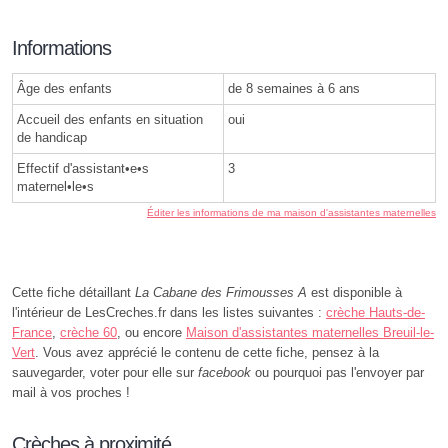
Informations
Âge des enfants
de 8 semaines à 6 ans
Accueil des enfants en situation
oui
de handicap
Effectif d'assistant•e•s
3
maternel•le•s
Éditer les informations de ma maison d'assistantes maternelles
Cette fiche détaillant
La Cabane des Frimousses A
est disponible à
l'intérieur de LesCreches.fr dans les listes suivantes :
crèche Hauts-de-
France
,
crèche 60
, ou encore
Maison d'assistantes maternelles Breuil-le-
Vert
. Vous avez apprécié le contenu de cette fiche, pensez à la
sauvegarder, voter pour elle sur
facebook
ou pourquoi pas l'envoyer par
mail à vos proches !
Crèches à proximité