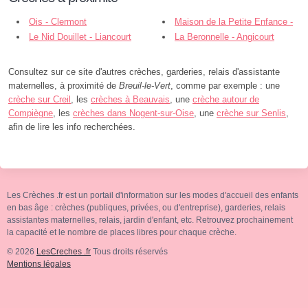
Ois - Clermont
Maison de la Petite Enfance -
Le Nid Douillet - Liancourt
Clermont
La Beronnelle - Angicourt
Consultez sur ce site d'autres crèches, garderies, relais d'assistante
maternelles, à proximité de
Breuil-le-Vert
, comme par exemple : une
crèche sur Creil
, les
crèches à Beauvais
, une
crèche autour de
Compiègne
, les
crèches dans Nogent-sur-Oise
, une
crèche sur Senlis
,
afin de lire les info recherchées.
Les Crèches .fr est un portail d'information sur les modes d'accueil des enfants
en bas âge : crèches (publiques, privées, ou d'entreprise), garderies, relais
assistantes maternelles, relais, jardin d'enfant, etc. Retrouvez prochainement
la capacité et le nombre de places libres pour chaque crèche.
© 2026
LesCreches .fr
Tous droits réservés
Mentions légales