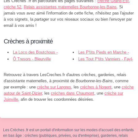
Les Creches .fr en parcourant les pages suivantes :
crèche Grand-Est
,
crèche 52
,
Relais assistantes maternelles Bourbonne-les-Bains
. Si
jamais vous avez aimé l'information de cette fiche, n'hésitez pas l'ajouter
à vos signets, la
partager
sur vos réseaux sociaux ou bien l'envoyer par
email à vos amis !
Crèches à proximité
La Loco des Boutchous -
Les P'tits Pieds en Marche -
Bourbonne-les-Bains
Ô Tresors - Bleurville
Martigny-les-Bains
Les Tout P'tits Vanniers - Fayl-
Billot
Retrouvez à travers LesCreches.fr d'autres crèches, garderies, relais
d'assistante maternelles, à proximité de
Bourbonne-les-Bains
, comme
par exemple : une
crèche sur Langres
, les
crèches à Nogent
, une
crèche
autour de Saint-Dizier
, les
crèches dans Chaumont
, une
crèche sur
Joinville
, afin de trouver les coordonnées désirées.
Les Crèches .fr est un portail d'information sur les modes d'accueil des enfants
en bas âge : crèches (publiques, privées, ou d'entreprise), garderies, relais