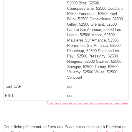
52500 Bize, 52500
Champsevraine, 52500 Coublanc,
52500 Farincourt, 52500 Fayl
Billot, 52500 Genevrieres, 52500
Gilley, 52500 Grenant, 52500
Laferte Sur Amance, 52500 Les
Loges, 52500 Maatz, 52500
Maizieres Sur Amance, 52500
Pierremont Sur Amance, 52500
Pisseloup, 52500 Poinson Les
Fayl, 52500 Pressigny, 52500
Rougeux, 52500 Saulles, 52500
Savigny, 52500 Tornay, 52500
Valleroy, 52500 Velles, 52500
Voncourt
Tarif CAF
oui
PSU
oui
Éditer les informations de mon relais assistantes maternelles
Cette fiche présentant
La Loco des Petits
est consultable à l'intérieur de