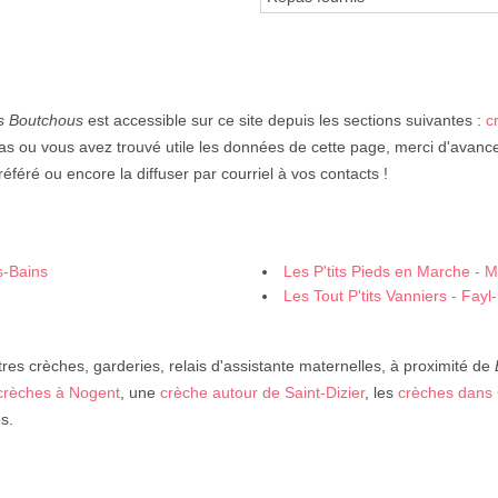
s Boutchous
est accessible sur ce site depuis les sections suivantes :
c
as ou vous avez trouvé utile les données de cette page, merci d'avance d
éféré ou encore la diffuser par courriel à vos contacts !
s-Bains
Les P'tits Pieds en Marche - M
Les Tout P'tits Vanniers - Fayl-B
res crèches, garderies, relais d'assistante maternelles, à proximité de
crèches à Nogent
, une
crèche autour de Saint-Dizier
, les
crèches dans
s.