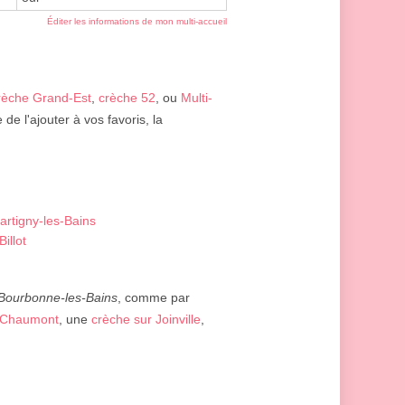
Éditer les informations de mon multi-accueil
rèche Grand-Est
,
crèche 52
, ou
Multi-
e l'ajouter à vos favoris, la
artigny-les-Bains
illot
Bourbonne-les-Bains
, comme par
 Chaumont
, une
crèche sur Joinville
,