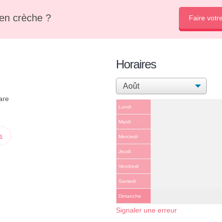
en crèche ?
Faire votr
Horaires
are
Lundi
Mardi
ps
Mercredi
Jeudi
Vendredi
Samedi
Dimanche
Signaler une erreur