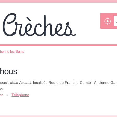
bonne-les-Bains
chous
hous",
Multi-Accueil
, localisée Route de Franche-Comté - Ancienne Gare
ns.
ion
Téléphone