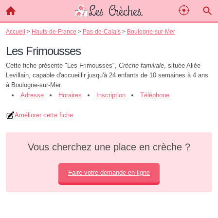
Accueil
>
Hauts-de-France
>
Pas-de-Calais
>
Boulogne-sur-Mer
Les Frimousses
Cette fiche présente "Les Frimousses",
Crèche familiale
, située Allée
Levillain, capable d'accueillir jusqu'à 24 enfants de 10 semaines à 4 ans
à Boulogne-sur-Mer.
Adresse
Horaires
Inscription
Téléphone
Améliorer cette fiche
Vous cherchez une place en crèche ?
Faire votre demande en ligne