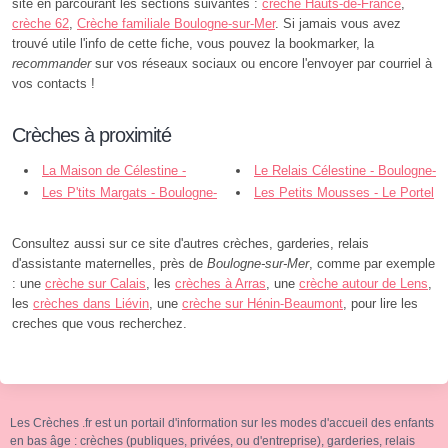
site en parcourant les sections suivantes :
crèche Hauts-de-France
,
crèche 62
,
Crèche familiale Boulogne-sur-Mer
. Si jamais vous avez
trouvé utile l'info de cette fiche, vous pouvez la bookmarker, la
recommander
sur vos réseaux sociaux ou encore l'envoyer par courriel à
vos contacts !
Crèches à proximité
La Maison de Célestine -
Le Relais Célestine - Boulogne-
Boulogne-sur-Mer
Les P'tits Margats - Boulogne-
sur-Mer
Les Petits Mousses - Le Portel
sur-Mer
Consultez aussi sur ce site d'autres crèches, garderies, relais
d'assistante maternelles, près de
Boulogne-sur-Mer
, comme par exemple
: une
crèche sur Calais
, les
crèches à Arras
, une
crèche autour de Lens
,
les
crèches dans Liévin
, une
crèche sur Hénin-Beaumont
, pour lire les
creches que vous recherchez.
Les Crèches .fr est un portail d'information sur les modes d'accueil des enfants
en bas âge : crèches (publiques, privées, ou d'entreprise), garderies, relais