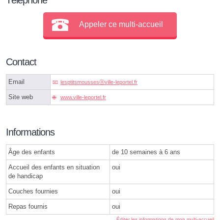
Appeler ce multi-accueil
Contact
Email
lesptitsmoussesⓐville-leportel.fr
Site web
www.ville-leportel.fr
Informations
Âge des enfants
de 10 semaines à 6 ans
Accueil des enfants en situation
oui
de handicap
Couches fournies
oui
Repas fournis
oui
Éditer les informations de mon multi-accueil