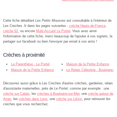
Cette fiche détaillant
Les Petits Mousses
est consultable à l'intérieur de
Les Creches .fr dans les pages suivantes :
crèche Hauts-de-France
,
crèche 62
, ou encore
Multi-Accueil Le Portel
. Vous avez aimé
l'information de cette fiche, merci beaucoup de l'ajouter à vos signets, la
partager
sur
facebook
ou bien l'envoyer par email à vos amis !
Crèches à proximité
La Parenthèse - Le Portel
Maison de la Petite Enfance
Maison de la Petite Enfance
Simone Veil - Le Portel
Le Relais Célestine - Boulogne-
Simone Veil - Le Portel
sur-Mer
Découvrez aussi grâce à Les Creches d'autres crèches, garderies, relais
d'assistante maternelles, près de
Le Portel
, comme par exemple : une
crèche sur Calais
, les
crèches à Boulogne-sur-Mer
, une
crèche autour de
Arras
, les
crèches dans Lens
, une
crèche sur Liévin
, pour retrouver les
creches que vous recherchez.