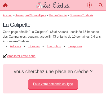
Accueil
>
Auvergne-Rhône-Alpes
>
Haute-Savoie
>
Bons-en-Chablais
La Galipette
Cette page détaille "La Galipette",
Multi-Accueil
, localisée 18 Impasse
des Campanules, pouvant accueillir 43 enfants de 10 semaines à 4 ans
à Bons-en-Chablais.
Adresse
Horaires
Inscription
Téléphone
Améliorer cette fiche
Vous cherchez une place en crèche ?
Faire votre demande en ligne