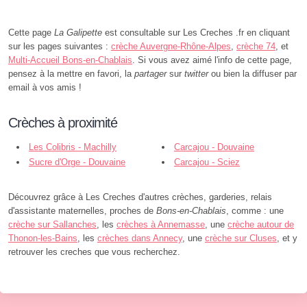
Cette page
La Galipette
est consultable sur Les Creches .fr en cliquant
sur les pages suivantes :
crèche Auvergne-Rhône-Alpes
,
crèche 74
, et
Multi-Accueil Bons-en-Chablais
. Si vous avez aimé l'info de cette page,
pensez à la mettre en favori, la
partager
sur
twitter
ou bien la diffuser par
email à vos amis !
Crèches à proximité
Les Colibris - Machilly
Carcajou - Douvaine
Sucre d'Orge - Douvaine
Carcajou - Sciez
Découvrez grâce à Les Creches d'autres crèches, garderies, relais
d'assistante maternelles, proches de
Bons-en-Chablais
, comme : une
crèche sur Sallanches
, les
crèches à Annemasse
, une
crèche autour de
Thonon-les-Bains
, les
crèches dans Annecy
, une
crèche sur Cluses
, et y
retrouver les creches que vous recherchez.