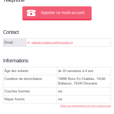
Appeler ce multi-accueil
Contact
Email
galipette.multiaccueilⓐwanadoo.fr
Informations
Âge des enfants
de 10 semaines à 4 ans
Condition de domiciliation
74890 Bons En Chablais, 74140
Ballaison, 74140 Douvaine
Couches fournies
oui
Repas fournis
oui
Éditer les informations de mon multi-accueil