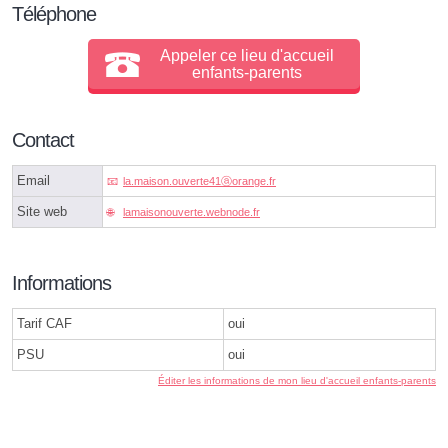
Téléphone
Appeler ce lieu d'accueil
enfants-parents
Contact
Email
la.maison.ouverte41ⓐorange.fr
Site web
lamaisonouverte.webnode.fr
Informations
Tarif CAF
oui
PSU
oui
Éditer les informations de mon lieu d'accueil enfants-parents