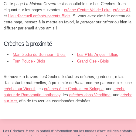
Cette page
La Maison Ouverte
est consultable sur Les Creches .fr en
cliquant sur les pages suivantes :
crèche Centre-Val de Loire
,
crèche 41
,
et
Lieu d'accueil enfants-parents Blois
. Si vous avez aimé le contenu de
cette page, pensez à la mettre en favori, la
partager
sur
twitter
ou bien la
diffuser par email à vos amis !
Crèches à proximité
Mamélodie du Bonheur - Blois
Les P'tits Anges - Blois
Tom Pouce - Blois
Grandi'Ose - Blois
Retrouvez à travers LesCreches.fr d'autres crèches, garderies, relais
d'assistante maternelles, à proximité de
Blois
, comme par exemple : une
crèche sur Vineuil
, les
crèches à Le Controis-en-Sologne
, une
crèche
autour de Romorantin-Lanthenay
, les
crèches dans Vendôme
, une
crèche
sur Mer
, afin de trouver les coordonnées désirées.
Les Crèches .fr est un portail d'information sur les modes d'accueil des enfants