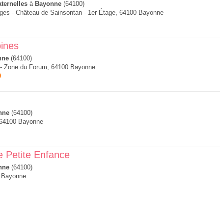
ternelles
à
Bayonne
(64100)
ges - Château de Sainsontan - 1er Étage, 64100 Bayonne
ines
nne
(64100)
 - Zone du Forum, 64100 Bayonne
0
nne
(64100)
 64100 Bayonne
e Petite Enfance
nne
(64100)
0 Bayonne