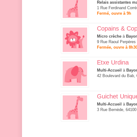
Relais assistantes ma
1 Rue Ferdinand Corrè
Fermé, ouvre à 9h
Copains & Cop
Micro crèche
à
Bayo
9 Rue Raoul Perpères
Fermée, ouvre à 8h3
Etxe Urdina
Multi-Accueil
à
Bayo
42 Boulevard du Bab,
Guichet Uniqu
Multi-Accueil
à
Bayo
3 Rue Bernède, 6410