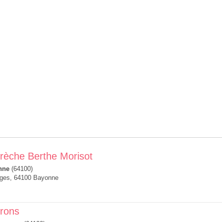
Crèche Berthe Morisot
nne
(64100)
eges, 64100 Bayonne
irons