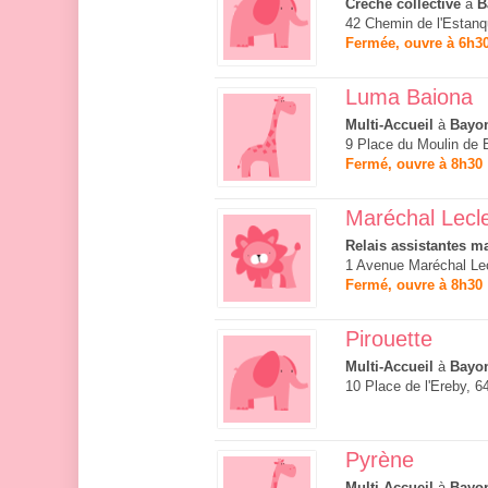
Crèche collective
à
B
42 Chemin de l'Estan
Fermée, ouvre à 6h3
Luma Baiona
Multi-Accueil
à
Bayo
9 Place du Moulin de 
Fermé, ouvre à 8h30
Maréchal Lecl
Relais assistantes ma
1 Avenue Maréchal Le
Fermé, ouvre à 8h30
Pirouette
Multi-Accueil
à
Bayo
10 Place de l'Ereby, 
Pyrène