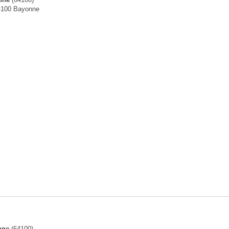
nne
(64100)
4100 Bayonne