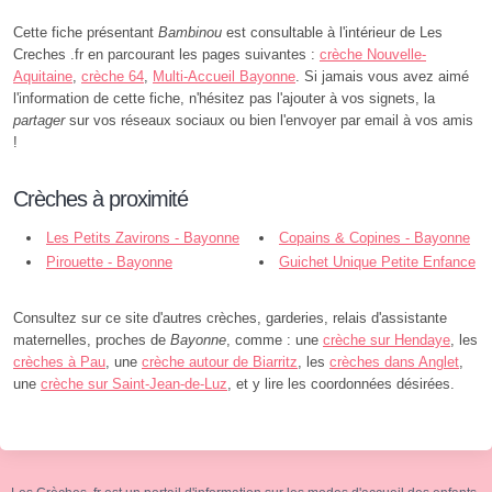
Cette fiche présentant
Bambinou
est consultable à l'intérieur de Les
Creches .fr en parcourant les pages suivantes :
crèche Nouvelle-
Aquitaine
,
crèche 64
,
Multi-Accueil Bayonne
. Si jamais vous avez aimé
l'information de cette fiche, n'hésitez pas l'ajouter à vos signets, la
partager
sur vos réseaux sociaux ou bien l'envoyer par email à vos amis
!
Crèches à proximité
Les Petits Zavirons - Bayonne
Copains & Copines - Bayonne
Pirouette - Bayonne
Guichet Unique Petite Enfance
- Bayonne
Consultez sur ce site d'autres crèches, garderies, relais d'assistante
maternelles, proches de
Bayonne
, comme : une
crèche sur Hendaye
, les
crèches à Pau
, une
crèche autour de Biarritz
, les
crèches dans Anglet
,
une
crèche sur Saint-Jean-de-Luz
, et y lire les coordonnées désirées.