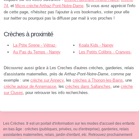
74
, et
Micro crèche Arthaz-Pont-Notre-Dame
. Si vous avez apprécié l'info
de cette page, n'hésitez pas l'ajouter à vos bookmarks, voter pour elle
sur
twitter
ou pourquoi pas la diffuser par mail à vos proches !
Crèches à proximité
La Ptite Sirene - Vétraz-
Koala Kids - Nangy
Monthoux
Au Pas du Temps - Nangy
Les Petits Colibris - Cranves-
Sales
Découvrez aussi grâce à Les Creches d'autres crèches, garderies, relais
d'assistante maternelles, près de
Arthaz-Pont-Notre-Dame
, comme par
exemple : une
crèche sur Annecy
, les
crèches à Thonon-les-Bains
, une
crèche autour de Annemasse
, les
crèches dans Sallanches
, une
crèche
sur Cluses
, pour retrouver les info recherchées.
Les Crèches .fr est un portail d'information sur les modes d'accueil des enfants
en bas âge : crèches (publiques, privées, ou d'entreprise), garderies, relais
assistantes maternelles, relais, jardin d'enfant, etc. Retrouvez prochainement