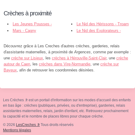
Crèches à proximité
Les Jeunes Pousses -
Le Nid des Hérissons - Troarn
Sunflowers - Argences
Mars - Cagny
Le Nid des Explorateurs -
Sannerville
Découvrez grâce à Les Creches d'autres crèches, garderies, relais
d'assistante maternelles, à proximité de
Argences
, comme par exemple :
une
crèche sur Lisieux
, les
crèches à Hérouville-Saint-Clair
, une
crèche
autour de Caen
, les
crèches dans Vire-Normandie
, une
crèche sur
Bayeux
, afin de retrouver les coordonnées désirées.
Les Crèches .fr est un portail d'information sur les modes d'accueil des enfants
en bas âge : crèches (publiques, privées, ou d'entreprise), garderies, relais
assistantes maternelles, relais, jardin d'enfant, etc. Retrouvez prochainement
la capacité et le nombre de places libres pour chaque crèche.
© 2026
LesCreches .fr
Tous droits réservés
Mentions légales