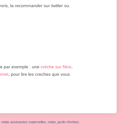
voris, la
recommander
sur
twitter
ou
e par exemple : une
crèche sur Nice
,
nnet
, pour lire les creches que vous
elais assistantes maternelles, relais, jardin d'enfant,