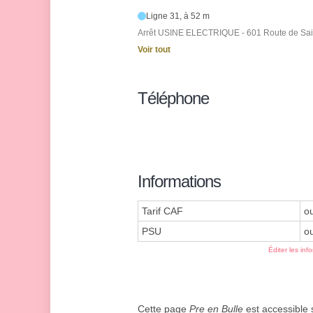
Ligne 31, à 52 m
Arrêt USINE ELECTRIQUE - 601 Route de Sai
Voir tout
Téléphone
Informations
Tarif CAF
ou
PSU
ou
Éditer les inf
Cette page
Pre en Bulle
est accessible s