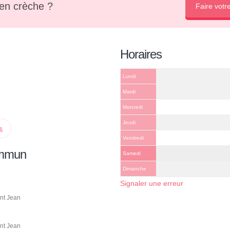
en crèche ?
Faire votr
Horaires
Lundi
Mardi
Mercredi
Jeudi
ps
Vendredi
ommun
Samedi
Dimanche
Signaler une erreur
nt Jean
nt Jean