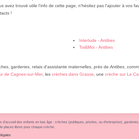
us avez trouvé utile l'info de cette page, n'hésitez pas l'ajouter à vos fa
tacts !
Interlude - Antibes
Toi&Moi - Antibes
ches, garderies, relais d'assistante maternelles, près de
Antibes
, comm
ur de Cagnes-sur-Mer
, les
crèches dans Grasse
, une
crèche sur Le Ca
s d'accueil des enfants en bas âge : crèches (publiques, privées, ou d'entreprise), garderies, r
de places libres pour chaque crèche.
légales