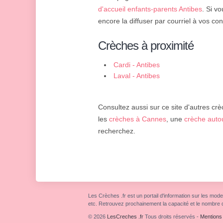
d'accueil enfants-parents Antibes
. Si vo
encore la diffuser par courriel à vos con
Crèches à proximité
Cardi - Antibes
Laval - Antibes
Consultez aussi sur ce site d'autres crè
les
crèches à Cannes
, une
crèche auto
recherchez.
Les Crèches .fr est un portail d'information sur les mode
etc. Retrouvez prochainement la capacité et le nombre 
© 2026
LesCreches .fr
Tous droits réservés
-
Mentions 