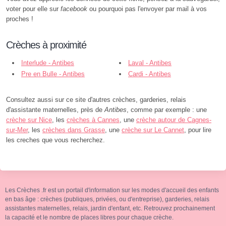
voter pour elle sur
facebook
ou pourquoi pas l'envoyer par mail à vos
proches !
Crèches à proximité
Interlude - Antibes
Laval - Antibes
Pre en Bulle - Antibes
Cardi - Antibes
Consultez aussi sur ce site d'autres crèches, garderies, relais
d'assistante maternelles, près de
Antibes
, comme par exemple : une
crèche sur Nice
, les
crèches à Cannes
, une
crèche autour de Cagnes-
sur-Mer
, les
crèches dans Grasse
, une
crèche sur Le Cannet
, pour lire
les creches que vous recherchez.
Les Crèches .fr est un portail d'information sur les modes d'accueil des enfants
en bas âge : crèches (publiques, privées, ou d'entreprise), garderies, relais
assistantes maternelles, relais, jardin d'enfant, etc. Retrouvez prochainement
la capacité et le nombre de places libres pour chaque crèche.