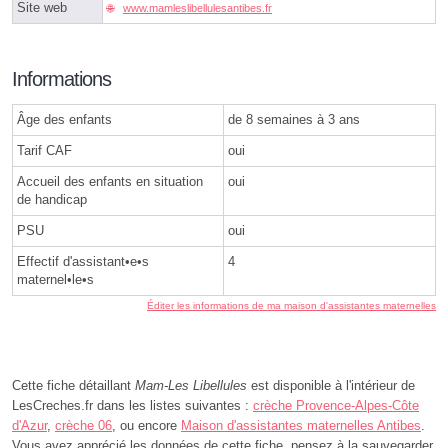
Site web
www.mamleslibellulesantibes.fr
Informations
Âge des enfants
de 8 semaines à 3 ans
Tarif CAF
oui
Accueil des enfants en situation
oui
de handicap
PSU
oui
Effectif d'assistant•e•s
4
maternel•le•s
Éditer les informations de ma maison d'assistantes maternelles
Cette fiche détaillant
Mam-Les Libellules
est disponible à l'intérieur de
LesCreches.fr dans les listes suivantes :
crèche Provence-Alpes-Côte
d'Azur
,
crèche 06
, ou encore
Maison d'assistantes maternelles Antibes
.
Vous avez apprécié les données de cette fiche, pensez à la sauvegarder,