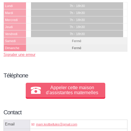
Lundi
7h - 18h30
Mardi
7h - 18h30
Mercredi
7h - 18h30
Jeudi
7h - 18h30
Vendredi
7h - 18h30
Samedi
Fermé
Dimanche
Fermé
Signaler une erreur
Téléphone
Appeler cette maison
d'assistantes maternelles
Contact
Email
mam.leslibellulesⓐgmail.com