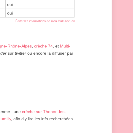
oui
oui
Éditer les informations de mon multi-accueil
gne-Rhône-Alpes
,
crèche 74
, et
Multi-
der
sur
twitter
ou encore la diffuser par
comme : une
crèche sur Thonon-les-
umilly
, afin d'y lire les info recherchées.