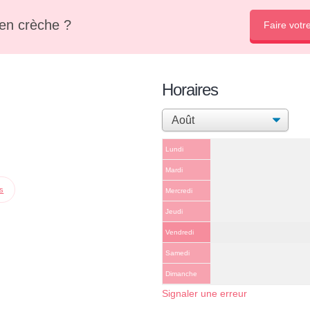
en crèche ?
Faire votr
Horaires
Lundi
Mardi
ps
Mercredi
Jeudi
Vendredi
Samedi
Dimanche
Signaler une erreur