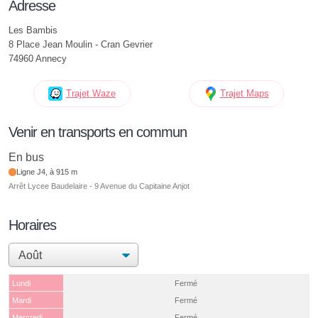
Adresse
Les Bambis
8 Place Jean Moulin - Cran Gevrier
74960 Annecy
Trajet Waze
Trajet Maps
Venir en transports en commun
En bus
Ligne J4, à 915 m
Arrêt Lycee Baudelaire - 9 Avenue du Capitaine Anjot
Horaires
Lundi
Fermé
Mardi
Fermé
Mercredi
Fermé