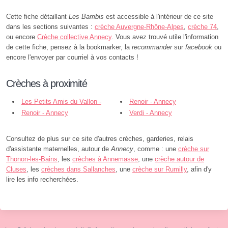
Cette fiche détaillant
Les Bambis
est accessible à l'intérieur de ce site
dans les sections suivantes :
crèche Auvergne-Rhône-Alpes
,
crèche 74
,
ou encore
Crèche collective Annecy
. Vous avez trouvé utile l'information
de cette fiche, pensez à la bookmarker, la
recommander
sur
facebook
ou
encore l'envoyer par courriel à vos contacts !
Crèches à proximité
Les Petits Amis du Vallon -
Renoir - Annecy
Annecy
Renoir - Annecy
Verdi - Annecy
Consultez de plus sur ce site d'autres crèches, garderies, relais
d'assistante maternelles, autour de
Annecy
, comme : une
crèche sur
Thonon-les-Bains
, les
crèches à Annemasse
, une
crèche autour de
Cluses
, les
crèches dans Sallanches
, une
crèche sur Rumilly
, afin d'y
lire les info recherchées.