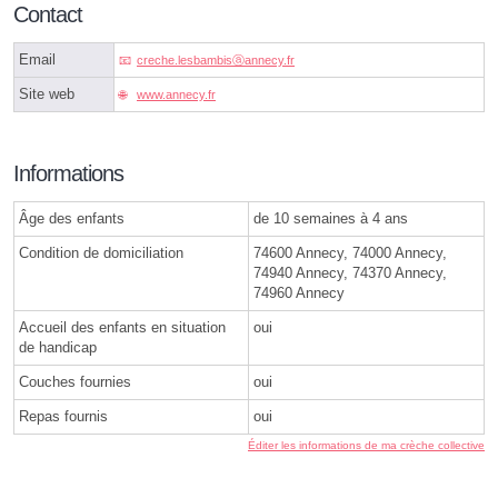
Contact
Email
creche.lesbambisⓐannecy.fr
Site web
www.annecy.fr
Informations
Âge des enfants
de 10 semaines à 4 ans
Condition de domiciliation
74600 Annecy, 74000 Annecy,
74940 Annecy, 74370 Annecy,
74960 Annecy
Accueil des enfants en situation
oui
de handicap
Couches fournies
oui
Repas fournis
oui
Éditer les informations de ma crèche collective