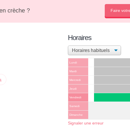
en crèche ?
Faire votr
Horaires
Lundi
Mardi
ps
Mercredi
Jeudi
Vendredi
Samedi
Dimanche
Signaler une erreur