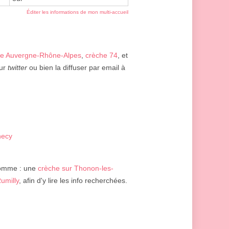
Éditer les informations de mon multi-accueil
he Auvergne-Rhône-Alpes
,
crèche 74
, et
ur
twitter
ou bien la diffuser par email à
necy
comme : une
crèche sur Thonon-les-
umilly
, afin d'y lire les info recherchées.