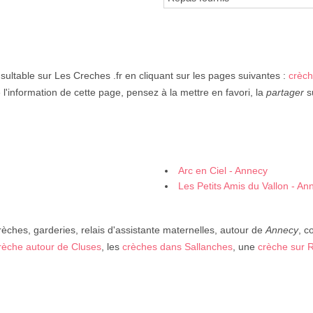
sultable sur Les Creches .fr en cliquant sur les pages suivantes :
crèc
 l'information de cette page, pensez à la mettre en favori, la
partager
s
Arc en Ciel - Annecy
Les Petits Amis du Vallon - An
rèches, garderies, relais d'assistante maternelles, autour de
Annecy
, 
rèche autour de Cluses
, les
crèches dans Sallanches
, une
crèche sur R