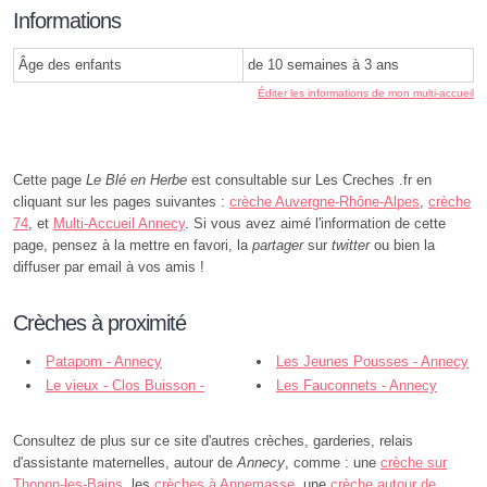
Informations
Âge des enfants
de 10 semaines à 3 ans
Éditer les informations de mon multi-accueil
Cette page
Le Blé en Herbe
est consultable sur Les Creches .fr en
cliquant sur les pages suivantes :
crèche Auvergne-Rhône-Alpes
,
crèche
74
, et
Multi-Accueil Annecy
. Si vous avez aimé l'information de cette
page, pensez à la mettre en favori, la
partager
sur
twitter
ou bien la
diffuser par email à vos amis !
Crèches à proximité
Patapom - Annecy
Les Jeunes Pousses - Annecy
Le vieux - Clos Buisson -
Les Fauconnets - Annecy
Annecy
Consultez de plus sur ce site d'autres crèches, garderies, relais
d'assistante maternelles, autour de
Annecy
, comme : une
crèche sur
Thonon-les-Bains
, les
crèches à Annemasse
, une
crèche autour de