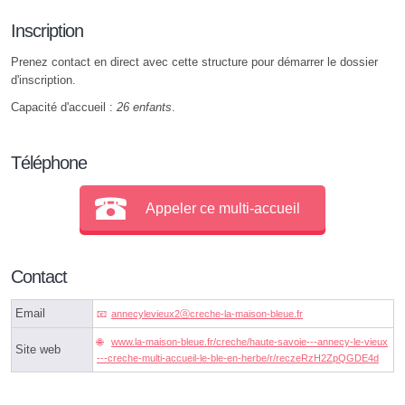
Inscription
Prenez contact en direct avec cette structure pour démarrer le dossier
d'inscription.
Capacité d'accueil :
26 enfants
.
Téléphone
Appeler ce multi-accueil
Contact
Email
annecylevieux2ⓐcreche-la-maison-bleue.fr
www.la-maison-bleue.fr/creche/haute-savoie---annecy-le-vieux
Site web
---creche-multi-accueil-le-ble-en-herbe/r/reczeRzH2ZpQGDE4d