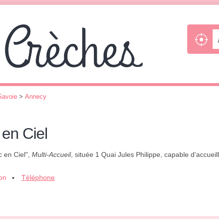
Savoie
>
Annecy
 en Ciel
c en Ciel",
Multi-Accueil
, située 1 Quai Jules Philippe, capable d'accuei
ion
Téléphone