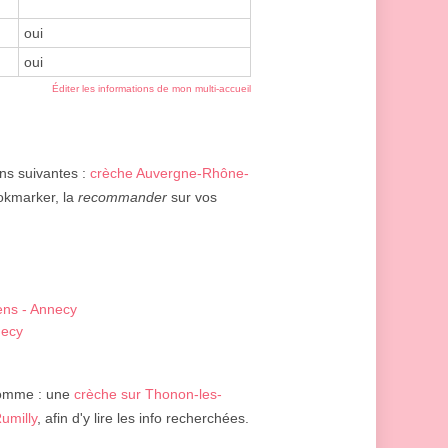
oui
oui
Éditer les informations de mon multi-accueil
ons suivantes :
crèche Auvergne-Rhône-
ookmarker, la
recommander
sur vos
ens - Annecy
necy
comme : une
crèche sur Thonon-les-
umilly
, afin d'y lire les info recherchées.