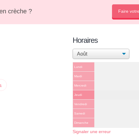
en crèche ?
Faire votr
Horaires
Lundi
Mardi
ps
Mercredi
Jeudi
Vendredi
Samedi
Dimanche
Signaler une erreur